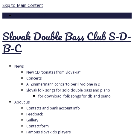
Skip to Main Content
Your Cart
-
0.00
€
Slovak Double Bass Club S-D-
B-C
News
New CD “Sonatas from Slovakia”
Concerts
A. Zimmermann concerto per il Violone in D
Slovak folk songs for solo double bass and piano
for download: folk songs for db and piano
About us
Contacts and bank account info
Feedback
Gallery
Contact form
Famous slovak db players