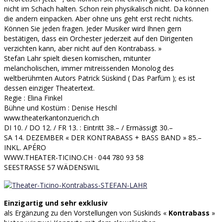
nicht im Schach halten. Schon rein physikalisch nicht. Da können
die andern einpacken. Aber ohne uns geht erst recht nichts.
Können Sie jeden fragen. Jeder Musiker wird Ihnen gern
bestätigen, dass ein Orchester jederzeit auf den Dirigenten
verzichten kann, aber nicht auf den Kontrabass. »
Stefan Lahr spielt diesen komischen, mitunter
melancholischen, immer mitreissenden Monolog des
weltberühmten Autors Patrick Süskind ( Das Parfüm ); es ist
dessen einziger Theatertext.
Regie : Elina Finkel
Bühne und Kostüm : Denise Heschl
www.theaterkantonzuerich.ch
DI 10. / DO 12. / FR 13. : Eintritt 38.– / Ermässigt 30.–
SA 14. DEZEMBER « DER KONTRABASS + BASS BAND » 85.–
INKL. APÉRO
WWW.THEATER-TICINO.CH · 044 780 93 58
SEESTRASSE 57 WÄDENSWIL
Einzigartig und sehr exklusiv
als Ergänzung zu den Vorstellungen von Süskinds «
Kontrabass
»