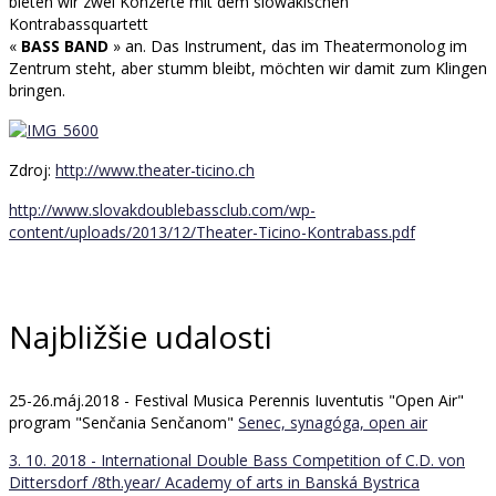
bieten wir zwei Konzerte mit dem slowakischen
Kontrabassquartett
«
B
ASS BAND
» an. Das Instrument, das im Theatermonolog im
Zentrum steht, aber stumm bleibt, möchten wir damit zum Klingen
bringen.
Zdroj:
http://www.theater-ticino.ch
http://www.slovakdoublebassclub.com/wp-
content/uploads/2013/12/Theater-Ticino-Kontrabass.pdf
Najbližšie udalosti
25-26.máj.2018 - Festival Musica Perennis Iuventutis "Open Air"
program "Senčania Senčanom"
Senec, synagóga, open air
3. 10. 2018 - International Double Bass Competition of C.D. von
Dittersdorf /8th.year/
Academy of arts in Banská Bystrica