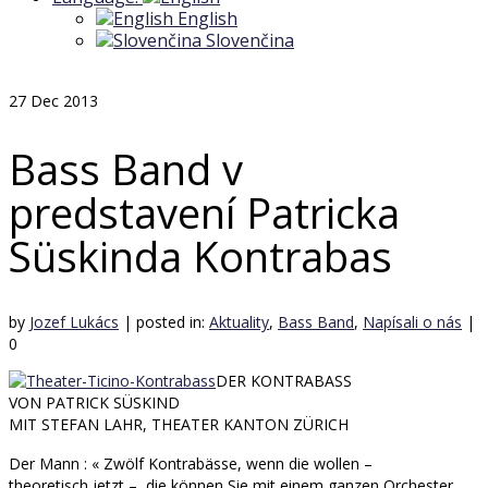
English
Slovenčina
27
Dec 2013
Bass Band v
predstavení Patricka
Süskinda Kontrabas
by
Jozef Lukács
|
posted in:
Aktuality
,
Bass Band
,
Napísali o nás
|
0
DER KONTRABASS
VON PATRICK SÜSKIND
MIT STEFAN LAHR, THEATER KANTON ZÜRICH
Der Mann : « Zwölf Kontrabässe, wenn die wollen –
theoretisch jetzt –, die können Sie mit einem ganzen Orchester