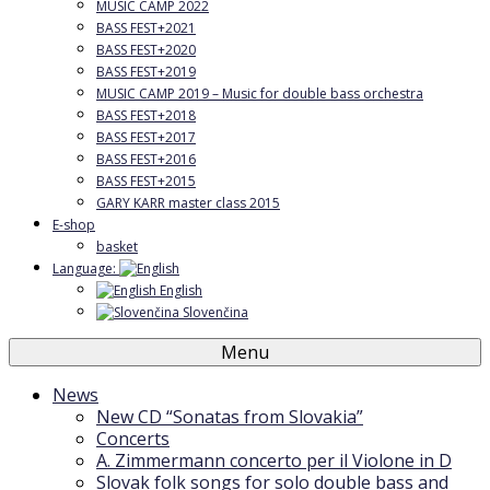
MUSIC CAMP 2022
BASS FEST+2021
BASS FEST+2020
BASS FEST+2019
MUSIC CAMP 2019 – Music for double bass orchestra
BASS FEST+2018
BASS FEST+2017
BASS FEST+2016
BASS FEST+2015
GARY KARR master class 2015
E-shop
basket
Language:
English
Slovenčina
Menu
News
New CD “Sonatas from Slovakia”
Concerts
A. Zimmermann concerto per il Violone in D
Slovak folk songs for solo double bass and