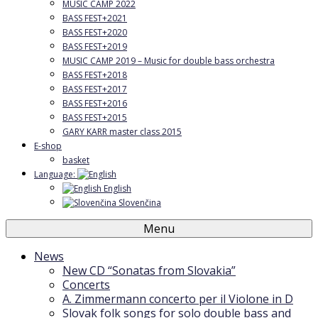
MUSIC CAMP 2022
BASS FEST+2021
BASS FEST+2020
BASS FEST+2019
MUSIC CAMP 2019 – Music for double bass orchestra
BASS FEST+2018
BASS FEST+2017
BASS FEST+2016
BASS FEST+2015
GARY KARR master class 2015
E-shop
basket
Language:
English
Slovenčina
Menu
News
New CD “Sonatas from Slovakia”
Concerts
A. Zimmermann concerto per il Violone in D
Slovak folk songs for solo double bass and