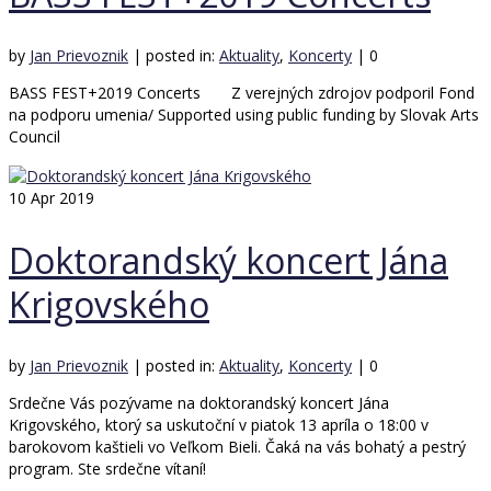
by
Jan Prievoznik
|
posted in:
Aktuality
,
Koncerty
|
0
BASS FEST+2019 Concerts Z verejných zdrojov podporil Fond
na podporu umenia/ Supported using public funding by Slovak Arts
Council
10
Apr 2019
Doktorandský koncert Jána
Krigovského
by
Jan Prievoznik
|
posted in:
Aktuality
,
Koncerty
|
0
Srdečne Vás pozývame na doktorandský koncert Jána
Krigovského, ktorý sa uskutoční v piatok 13 apríla o 18:00 v
barokovom kaštieli vo Veľkom Bieli. Čaká na vás bohatý a pestrý
program. Ste srdečne vítaní!