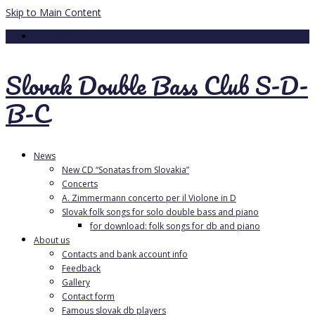
Skip to Main Content
Your Cart
-
0.00
€
Slovak Double Bass Club S-D-
B-C
News
New CD “Sonatas from Slovakia”
Concerts
A. Zimmermann concerto per il Violone in D
Slovak folk songs for solo double bass and piano
for download: folk songs for db and piano
About us
Contacts and bank account info
Feedback
Gallery
Contact form
Famous slovak db players