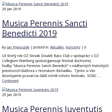
29
Jan 2019
Musica Perennis Sancti
Benedicti 2019
by
Jan Prievoznik
|
posted in:
Aktuality
,
Koncerty
|
0
Už štvrtý rok OZ Slovak Double Bass Club v spolupráci s OZ
Collegium Wartberg spoluorganizuje festival duchovnej
hudby “Musica Perennis Sancti Benedicti” v nádherných histrických
priestoroch kláštora v Hronskom Beňadiku. Týmto si Vás
dovoľujeme pozvať na ďalší ročník tohoto festivalu. SDBC …
Continued
29
Jan 2019
Musica Perennis Iuventutis