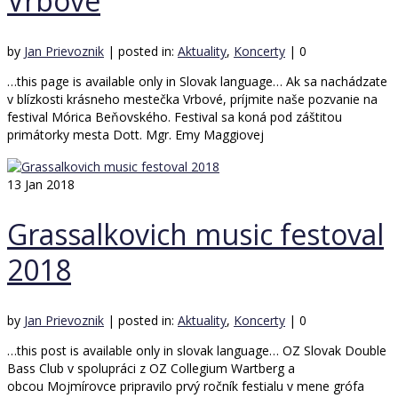
Vrbové
by
Jan Prievoznik
|
posted in:
Aktuality
,
Koncerty
|
0
…this page is available only in Slovak language… Ak sa nachádzate
v blízkosti krásneho mestečka Vrbové, príjmite naše pozvanie na
festival Mórica Beňovského. Festival sa koná pod záštitou
primátorky mesta Dott. Mgr. Emy Maggiovej
13
Jan 2018
Grassalkovich music festoval
2018
by
Jan Prievoznik
|
posted in:
Aktuality
,
Koncerty
|
0
…this post is available only in slovak language… OZ Slovak Double
Bass Club v spolupráci z OZ Collegium Wartberg a
obcou Mojmírovce pripravilo prvý ročník festialu v mene grófa