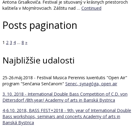
Antona Grsalkoviča. Festival je situovaný v krásnych priestoroch
kaštieľa v Mojmírovciach. Záštitu nad …
Continued
Posts pagination
1
2
3
4
…
8
»
Najbližšie udalosti
25-26.máj.2018 - Festival Musica Perennis Iuventutis "Open Air"
program "Senčania Senčanom"
Senec, synagóga, open air
3. 10. 2018 - International Double Bass Competition of C.D. von
Dittersdorf /8th.year/
Academy of arts in Banská Bystrica
4-6.10. 2018, BASS FEST+2018 - 9th. year of International Double
Bass workshops, seminars and concerts
Academy of arts in
Banská Bystrica