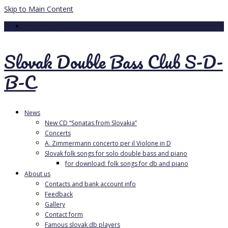
Skip to Main Content
Your Cart
-
0.00
€
Slovak Double Bass Club S-D-
B-C
News
New CD “Sonatas from Slovakia”
Concerts
A. Zimmermann concerto per il Violone in D
Slovak folk songs for solo double bass and piano
for download: folk songs for db and piano
About us
Contacts and bank account info
Feedback
Gallery
Contact form
Famous slovak db players