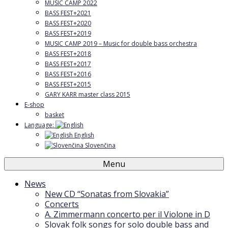
MUSIC CAMP 2022
BASS FEST+2021
BASS FEST+2020
BASS FEST+2019
MUSIC CAMP 2019 – Music for double bass orchestra
BASS FEST+2018
BASS FEST+2017
BASS FEST+2016
BASS FEST+2015
GARY KARR master class 2015
E-shop
basket
Language:
English
Slovenčina
Menu
News
New CD “Sonatas from Slovakia”
Concerts
A. Zimmermann concerto per il Violone in D
Slovak folk songs for solo double bass and