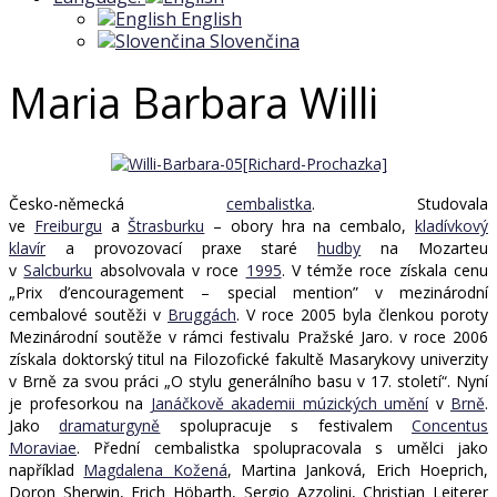
English
Slovenčina
Maria Barbara Willi
Česko-německá
cembalistka
. Studovala
ve
Freiburgu
a
Štrasburku
– obory hra na cembalo,
kladívkový
klavír
a provozovací praxe staré
hudby
na Mozarteu
v
Salcburku
absolvovala v roce
1995
. V témže roce získala cenu
„Prix d’encouragement – special mention” v mezinárodní
cembalové soutěži v
Bruggách
. V roce 2005 byla členkou poroty
Mezinárodní soutěže v rámci festivalu Pražské Jaro. v roce 2006
získala doktorský titul na Filozofické fakultě Masarykovy univerzity
v Brně za svou práci „O stylu generálního basu v 17. století“. Nyní
je profesorkou na
Janáčkově akademii múzických umění
v
Brně
.
Jako
dramaturgyně
spolupracuje s festivalem
Concentus
Moraviae
. Přední cembalistka spolupracovala s umělci jako
například
Magdalena Kožená
, Martina Janková, Erich Hoeprich,
Doron Sherwin, Erich Höbarth, Sergio Azzolini, Christian Leiterer