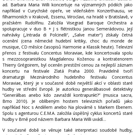
ad. Barbara Maria Willi koncertuje na významných pódiích jako
například v Curychské opeře, ve vídeňském Konzerthausu, ve
filharmoniích v Krakově, Essenu, Wroclavi, na hradě v Bratislavě, v
pražském Rudolfinu. Založila Visegrad Baroque Orchestra a
spolupracuje v duo B + J s flétnistkou Janou Semerádovou. Její
nahrávky („Intrada di Polcinelli“, „Salve mater“) získaly četná
ocenění (cena německé hudební kritiky, choc du monde de
musique, CD měsíce časopisů Harmonie a Klassik heute). Televizní
přenos z festivalu Concentus Moraviae, kde koncertovala spolu
s mezzosopranistkou Magdalenou Koženou a kontratenorem
Thierry Grégoirem, byl oceněn prestižní cenou za nejlepší záznam
koncertu na festivale Zlatá Praha 2000. Pravidelně tvoří
dramaturgii Mezinárodního hudebního festivalu Concentus
Moraviae, který je v současné době největší akcí v oblasti staré
hudby ve střední Evropě. Je autorkou generálbasové detektivky
“Generálbas anebo kdo zavraždil kontrapunkt?” (musica sacra,
Brno 2010). Je oblíbeným hostem televizních pořadů jako
například Noc s Andělem anebo Na plovárně s Markem Ebenem.
Spolu s agenturou C.E.M.A. založila úspěšný cyklus koncertů staré
hudby v Brně pod názvem Barbara Maria Willi uvádí…
V současné době se věnuje také interpretaci soudobé hudby,