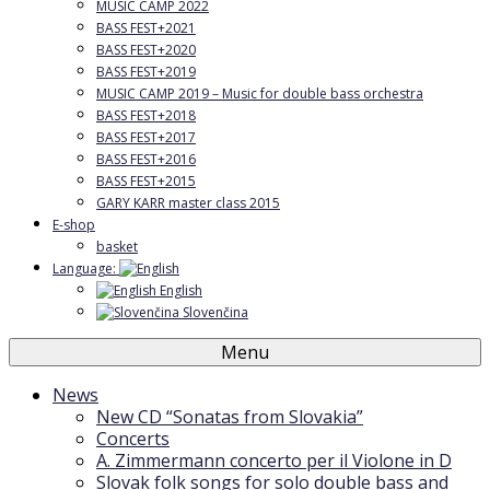
MUSIC CAMP 2022
BASS FEST+2021
BASS FEST+2020
BASS FEST+2019
MUSIC CAMP 2019 – Music for double bass orchestra
BASS FEST+2018
BASS FEST+2017
BASS FEST+2016
BASS FEST+2015
GARY KARR master class 2015
E-shop
basket
Language:
English
Slovenčina
Menu
News
New CD “Sonatas from Slovakia”
Concerts
A. Zimmermann concerto per il Violone in D
Slovak folk songs for solo double bass and