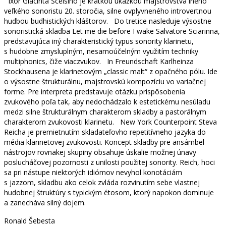
Ixor Giacinta Scelsiho je krátkou ukážkou majstrovstva iného
veľkého sonoristu 20. storočia, silne ovplyvneného introvertnou
hudbou budhistických kláštorov. Do tretice nasleduje výsostne
sonoristická skladba Let me die before I wake Salvatore Sciarinna,
predstavujúca iný charakteristický typus sonority klarinetu,
s hudobne zmysluplným, nesamoúčelným využitím techniky
multiphonics, čiže viaczvukov. In Freundschaft Karlheinza
Stockhausena je klarinetovým „classic malt“ z opačného pólu. Ide
o výsostne štrukturálnu, majstrovskú kompozíciu vo variačnej
forme. Pre interpreta predstavuje otázku prispôsobenia
zvukového poľa tak, aby nedochádzalo k estetickému nesúladu
medzi silne štrukturálnym charakterom skladby a pastorálnym
charakterom zvukovosti klarinetu. New York Counterpoint Steva
Reicha je premietnutím skladateľovho repetitívneho jazyka do
média klarinetovej zvukovosti. Koncept skladby pre ansámbel
nástrojov rovnakej skupiny obsahuje úskalie možnej únavy
poslucháčovej pozornosti z unilosti použitej sonority. Reich, hoci
sa pri nástupe niektorých idiómov nevyhol konotáciám
s jazzom, skladbu ako celok zvláda rozvinutím sebe vlastnej
hudobnej štruktúry s typickým étosom, ktorý napokon dominuje
a zanecháva silný dojem.
Ronald Šebesta