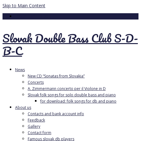
Skip to Main Content
Your Cart
-
0.00
€
Slovak Double Bass Club S-D-
B-C
News
New CD “Sonatas from Slovakia”
Concerts
A. Zimmermann concerto per il Violone in D
Slovak folk songs for solo double bass and piano
for download: folk songs for db and piano
About us
Contacts and bank account info
Feedback
Gallery
Contact form
Famous slovak db players