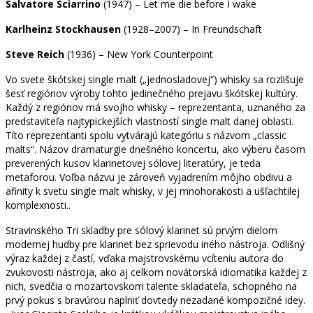
Salvatore Sciarrino
(1947) – Let me die before I wake
Karlheinz Stockhausen
(1928–2007) – In Freundschaft
Steve Reich
(1936) – New York Counterpoint
Vo svete škótskej single malt („jednosladovej“) whisky sa rozlišuje
šesť regiónov výroby tohto jedinečného prejavu škótskej kultúry.
Každý z regiónov má svojho whisky – reprezentanta, uznaného za
predstaviteľa najtypickejších vlastností single malt danej oblasti.
Títo reprezentanti spolu vytvárajú kategóriu s názvom „classic
malts“. Názov dramaturgie dnešného koncertu, ako výberu časom
preverených kusov klarinetovej sólovej literatúry, je teda
metaforou. Voľba názvu je zároveň vyjadrením môjho obdivu a
afinity k svetu single malt whisky, v jej mnohorakosti a ušľachtilej
komplexnosti..
Stravinského Tri skladby pre sólový klarinet sú prvým dielom
modernej hudby pre klarinet bez sprievodu iného nástroja. Odlišný
výraz každej z častí, vďaka majstrovskému vcíteniu autora do
zvukovosti nástroja, ako aj celkom novátorská idiomatika každej z
nich, svedčia o mozartovskom talente skladateľa, schopného na
prvý pokus s bravúrou naplniť dovtedy nezadané kompozičné idey.