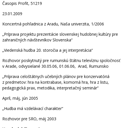
Časopis Profit, 51219
23.01.2009
Koncertná pohľadnica z Aradu, Naša univerzita, 1/2006
„Príprava projektu prezentácie slovenskej hudobnej kultúry pre
zahraničných návštevníkov Slovenska“
„Viedenská hudba 20. storočia a jej interpretácia“
Rozhovor poskytnutý pre rumunskú štátnu televíznu spoločnosť
v Arade, odvysielané 30.05.06, 01.06.06, Arad, Rumunsko
„Príprava celoštátnych učebných plánov pre konzervatóriá
z predmetov: hra na kontrabase, komorná hra, hra z listu,
pedagogická prax, metodika, interpretačný seminár“
Apríl, máj, jún 2005
„Hudba má vzdelávací charakter“
Rozhovor pre SRO, máj 2003