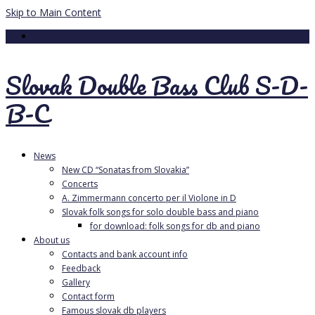
Skip to Main Content
Your Cart
-
0.00
€
Slovak Double Bass Club S-D-
B-C
News
New CD “Sonatas from Slovakia”
Concerts
A. Zimmermann concerto per il Violone in D
Slovak folk songs for solo double bass and piano
for download: folk songs for db and piano
About us
Contacts and bank account info
Feedback
Gallery
Contact form
Famous slovak db players