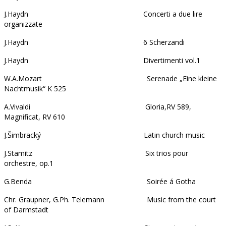
J.Haydn Concerti a due lire
organizzate
J.Haydn 6 Scherzandi
J.Haydn Divertimenti vol.1
W.A.Mozart Serenade „Eine kleine
Nachtmusik“ K 525
A.Vivaldi Gloria,RV 589,
Magnificat, RV 610
J.Šimbracký Latin church music
J.Stamitz Six trios pour
orchestre, op.1
G.Benda Soirée á Gotha
Chr. Graupner, G.Ph. Telemann Music from the court
of Darmstadt