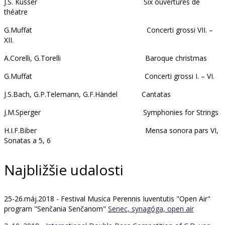
J.S. Kusser Six ouvertures de
théatre
G.Muffat Concerti grossi VII. –
XII.
A.Corelli, G.Torelli Baroque christmas
G.Muffat Concerti grossi I. – VI.
J.S.Bach, G.P.Telemann, G.F.Händel Cantatas
J.M.Sperger Symphonies for Strings
H.I.F.Biber Mensa sonora pars VI,
Sonatas a 5, 6
Najbližšie udalosti
25-26.máj.2018 - Festival Musica Perennis Iuventutis "Open Air"
program "Senčania Senčanom"
Senec, synagóga, open air