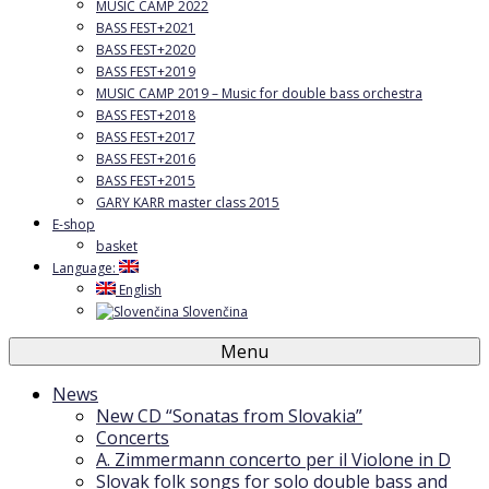
MUSIC CAMP 2022
BASS FEST+2021
BASS FEST+2020
BASS FEST+2019
MUSIC CAMP 2019 – Music for double bass orchestra
BASS FEST+2018
BASS FEST+2017
BASS FEST+2016
BASS FEST+2015
GARY KARR master class 2015
E-shop
basket
Language:
English
Slovenčina
Menu
News
New CD “Sonatas from Slovakia”
Concerts
A. Zimmermann concerto per il Violone in D
Slovak folk songs for solo double bass and