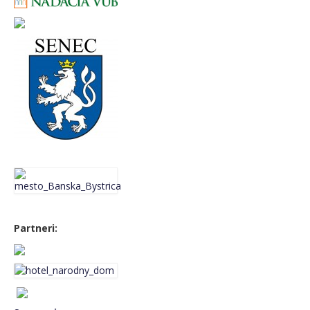
Friday 7th November
Saturday 8th November
Sunday 9th November
Event gallery
BASS FEST+2024
MUSIC CAMP 2024
BASS FEST+2023
BASS FEST+2022
Partneri:
MUSIC CAMP 2022
BASS FEST+2021
BASS FEST+2020