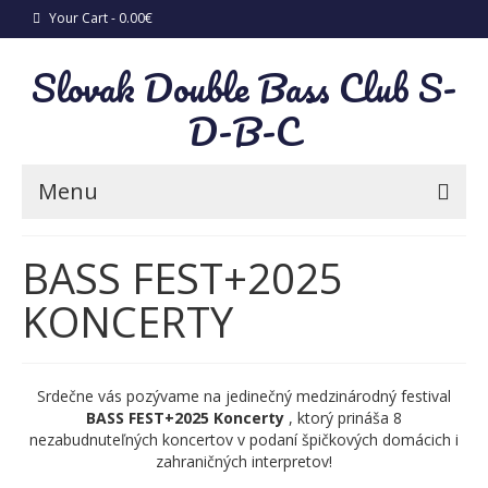
Your Cart
-
0.00
€
Slovak Double Bass Club S-
D-B-C
Menu
News
BASS FEST+2025
New CD “Sonatas from Slovakia”
KONCERTY
Concerts
A. Zimmermann concerto per il Violone in
Srdečne vás pozývame na jedinečný medzinárodný festival
D
BASS FEST+2025 Koncerty
, ktorý prináša 8
nezabudnuteľných koncertov v podaní špičkových domácich i
Slovak folk songs for solo double bass
zahraničných interpretov!
and piano