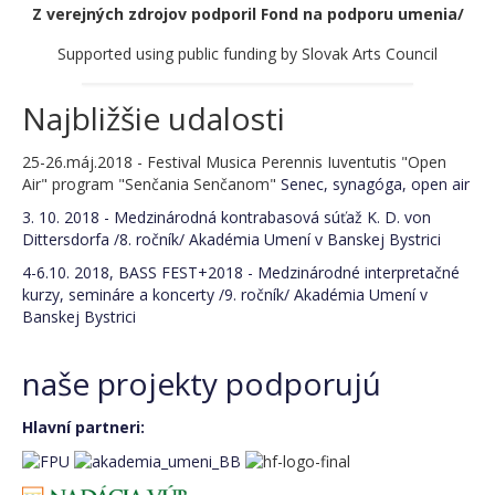
C.D. von Dittersdorf Competition 2026
Z verejných zdrojov podporil Fond na podporu umenia/
Supported using public funding by Slovak Arts Council
Povinné skladby 2026
BASS FEST+2026
Najbližšie udalosti
Registration 2025
25-26.máj.2018 - Festival Musica Perennis Iuventutis "Open
Air" program "Senčania Senčanom"
Senec, synagóga, open air
Lecturers 2025
3. 10. 2018 - Medzinárodná kontrabasová súťaž K. D. von
Schedule BASS FEST+2025
Dittersdorfa /8. ročník/
Akadémia Umení v Banskej Bystrici
4-6.10. 2018, BASS FEST+2018 - Medzinárodné interpretačné
Costs/expences 2025
kurzy, semináre a koncerty /9. ročník/
Akadémia Umení v
Banskej Bystrici
Concerts BASS FEST+2025
BASS FEST+2025 seminars/lectures
naše projekty podporujú
BASS FEST+2025 CONCERTS
Hlavní partneri:
Thursday 6th November