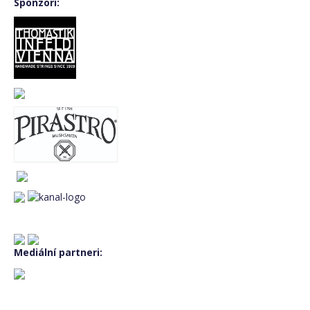
Sponzori:
BASS FEST+2019
MUSIC CAMP 2019 – Music for double
bass orchestra
BASS FEST+2018
BASS FEST+2017
BASS FEST+2016
BASS FEST+2015
GARY KARR master class 2015
E-shop
basket
Mediální partneri:
Jazyk:
English