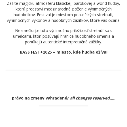
Zažite magickú atmosféru klasickej, barokovej a world hudby,
for download: folk songs for db and
ktorú predstaví medzinárodné zloženie výnimočných
piano
hudobníkov. Festival je miestom priateľských stretnutí,
výnimočných výkonov a hudobných zážitkov, ktoré vás očaria.
About us
Nezmeškajte túto výnimočnú príležitosť stretnúť sa s
umelcami, ktorí posúvajú hranice hudobného umenia a
Contacts and bank account info
ponúkajú autentické interpretačné zážitky.
Feedback
BASS FEST+2025 – miesto, kde hudba ožíva!
Gallery
Contact form
Famous slovak db players
Who was our guests?
právo na zmeny vyhradené/
all changes reserved…..
Partners
Bass Band