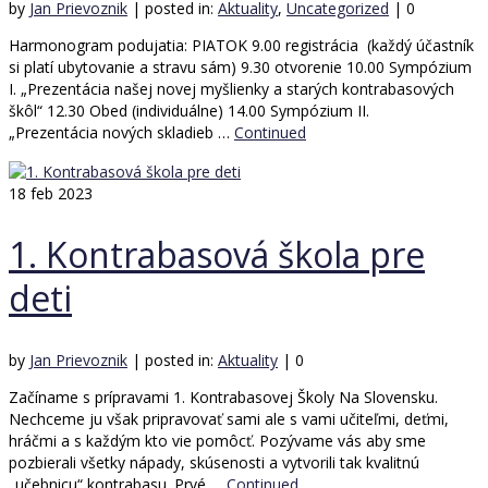
by
Jan Prievoznik
|
posted in:
Aktuality
,
Uncategorized
|
0
Harmonogram podujatia: PIATOK 9.00 registrácia (každý účastník
si platí ubytovanie a stravu sám) 9.30 otvorenie 10.00 Sympózium
I. „Prezentácia našej novej myšlienky a starých kontrabasových
škôl“ 12.30 Obed (individuálne) 14.00 Sympózium II.
„Prezentácia nových skladieb …
Continued
18
feb 2023
1. Kontrabasová škola pre
deti
by
Jan Prievoznik
|
posted in:
Aktuality
|
0
Začíname s prípravami 1. Kontrabasovej Školy Na Slovensku.
Nechceme ju však pripravovať sami ale s vami učiteľmi, deťmi,
hráčmi a s každým kto vie pomôcť. Pozývame vás aby sme
pozbierali všetky nápady, skúsenosti a vytvorili tak kvalitnú
„učebnicu“ kontrabasu. Prvé …
Continued