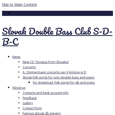
Skip to Main Content
Your Cart
-
0.00
€
Slovak Double Bass Club S-D-
B-C
News
New CD “Sonatas from Slovakia”
Concerts
A. Zimmermann concerto per il Violone in D
Slovak folk songs for solo double bass and piano
for download: folk songs for db and piano
About us
Contacts and bank account info
Feedback
Gallery
Contact form
Famous slovak db players