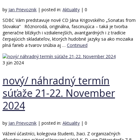
by
Jan Prievoznik
|
posted in:
Aktuality
|
0
SDBC Vám predstavuje nové CD Jána Krigovského „Sonatas from
Slovakia“ Rôznorodá, originálna, fascinujúca – taká je tvorba
generačne blízkych i vzdialenejších, avantgardných i z tradície
čerpajúcich skladateľov, ktorých hudobné jazyky sa ako mozaika
plná farieb a tvarov snúbia aj …
Continued
3
jún 2024
nový/ náhradný termín
súťaže 21-22. November
2024
by
Jan Prievoznik
|
posted in:
Aktuality
|
0
Vážení účastníci, kolegovia študenti, žiaci. Z organizačných
dôvodov sme nútení plánovanú súťaž K. D. von Dittersdorfa 7-8.