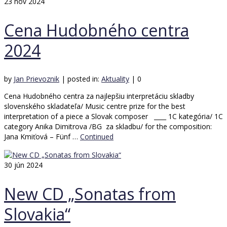
23
nov 2024
Cena Hudobného centra
2024
by
Jan Prievoznik
|
posted in:
Aktuality
|
0
Cena Hudobného centra za najlepšiu interpretáciu skladby
slovenského skladateľa/ Music centre prize for the best
interpretation of a piece a Slovak composer ____ 1C kategória/ 1C
category Anika Dimitrova /BG za skladbu/ for the composition:
Jana Kmiťová – Fünf …
Continued
30
jún 2024
New CD „Sonatas from
Slovakia“