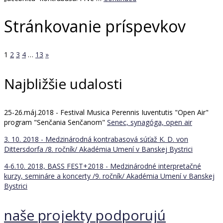
Stránkovanie príspevkov
1
2
3
4
…
13
»
Najbližšie udalosti
25-26.máj.2018 - Festival Musica Perennis Iuventutis "Open Air"
program "Senčania Senčanom"
Senec, synagóga, open air
3. 10. 2018 - Medzinárodná kontrabasová súťaž K. D. von
Dittersdorfa /8. ročník/
Akadémia Umení v Banskej Bystrici
4-6.10. 2018, BASS FEST+2018 - Medzinárodné interpretačné
kurzy, semináre a koncerty /9. ročník/
Akadémia Umení v Banskej
Bystrici
naše projekty podporujú