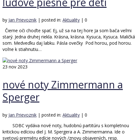
ľudové piesne pre deti
by
Jan Prievoznik
|
posted in:
Aktuality
|
0
Čierne oči choďte spať. Ej, už sa na tej hore Ja som bača veľmi
starý. Jedna druhej riekla. Krásna, krásna. Kysuca, Kysuca. Maličká
som. Medveďku daj labku. Pásla ovečky Pod horou, pod horou.
voľne k stiahnutiu…
23
nov 2023
nové noty Zimmermann a
Sperger
by
Jan Prievoznik
|
posted in:
Aktuality
|
0
SDBC vydáva nové noty, hudobnú partitúru s kompletnou
kritickou edíciou diel J. M. Spergera a A. Zimmermanna. Ide o
svetovú premiéru edície nových /znovu objavených, resp.