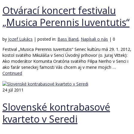
Otvárací koncert festivalu
„Musica Perennis Iuventutis“
by
Jozef Lukács
|
posted in:
Bass Band
,
Napísali o nás
|
0
Festival „Musica Perennis Iuventutis“ Senec kultúru má 29. 1. 2012,
kostol svätého Mikuláša v Senci Úvodný príhovor (o. Juraj Vittek):
Ako moderátor Komunita Oratória svätého Filipa Neriho v Senci i
ako farár seneckej farnosti Vás chcem aj v mene mojich …
Continued
24
júl 2011
Slovenské kontrabasové
kvarteto v Seredi