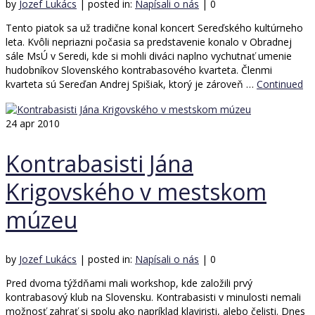
by
Jozef Lukács
|
posted in:
Napísali o nás
|
0
Tento piatok sa už tradične konal koncert Sereďského kultúrneho
leta. Kvôli nepriazni počasia sa predstavenie konalo v Obradnej
sále MsÚ v Seredi, kde si mohli diváci naplno vychutnať umenie
hudobníkov Slovenského kontrabasového kvarteta. Členmi
kvarteta sú Sereďan Andrej Spišiak, ktorý je zároveň …
Continued
24
apr 2010
Kontrabasisti Jána
Krigovského v mestskom
múzeu
by
Jozef Lukács
|
posted in:
Napísali o nás
|
0
Pred dvoma týždňami mali workshop, kde založili prvý
kontrabasový klub na Slovensku. Kontrabasisti v minulosti nemali
možnosť zahrať si spolu ako napríklad klaviristi, alebo čelisti. Dnes