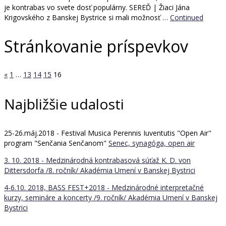
je kontrabas vo svete dosť populárny. SEREĎ | Žiaci Jána
Krigovského z Banskej Bystrice si mali možnosť …
Continued
Stránkovanie príspevkov
«
1
…
13
14
15
16
Najbližšie udalosti
25-26.máj.2018 - Festival Musica Perennis Iuventutis "Open Air"
program "Senčania Senčanom"
Senec, synagóga, open air
3. 10. 2018 - Medzinárodná kontrabasová súťaž K. D. von
Dittersdorfa /8. ročník/
Akadémia Umení v Banskej Bystrici
4-6.10. 2018, BASS FEST+2018 - Medzinárodné interpretačné
kurzy, semináre a koncerty /9. ročník/
Akadémia Umení v Banskej
Bystrici