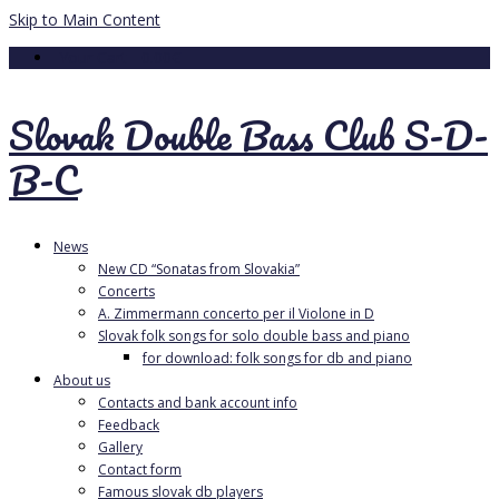
Skip to Main Content
Your Cart
-
0.00
€
Slovak Double Bass Club S-D-
B-C
News
New CD “Sonatas from Slovakia”
Concerts
A. Zimmermann concerto per il Violone in D
Slovak folk songs for solo double bass and piano
for download: folk songs for db and piano
About us
Contacts and bank account info
Feedback
Gallery
Contact form
Famous slovak db players