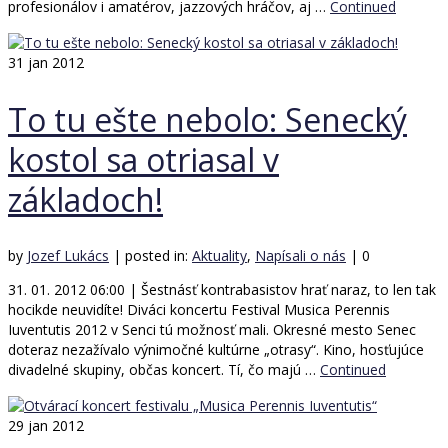
profesionálov i amatérov, jazzových hráčov, aj …
Continued
31
jan 2012
To tu ešte nebolo: Senecký
kostol sa otriasal v
základoch!
by
Jozef Lukács
|
posted in:
Aktuality
,
Napísali o nás
|
0
31. 01. 2012 06:00 | Šestnásť kontrabasistov hrať naraz, to len tak
hocikde neuvidíte! Diváci koncertu Festival Musica Perennis
Iuventutis 2012 v Senci tú možnosť mali. Okresné mesto Senec
doteraz nezažívalo výnimočné kultúrne „otrasy“. Kino, hosťujúce
divadelné skupiny, občas koncert. Tí, čo majú …
Continued
29
jan 2012