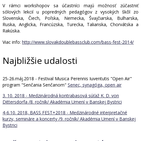
V rámci workshopov sa účastníci majú možnosť zúčastniť
sólových lekcií u popredných pedagógov z vysokých škôl zo
Slovenska, Čiech, Poľska, Nemecka, Švajčiarska, Bulharska,
Ruska, Anglicka, Francúzska, Turecka, Talianska, Chorvátska a
Rakúska.
Viac info:
http://www.slovakdoublebassclub.com/bass-fest-2014/
Najbližšie udalosti
25-26.máj.2018 - Festival Musica Perennis Iuventutis "Open Air"
program "Senčania Senčanom"
Senec, synagóga, open air
3. 10. 2018 - Medzinárodná kontrabasová súťaž K. D. von
Dittersdorfa /8. ročník/
Akadémia Umení v Banskej Bystrici
4-6.10. 2018, BASS FEST+2018 - Medzinárodné interpretačné
kurzy, semináre a koncerty /9. ročník/
Akadémia Umení v Banskej
Bystrici