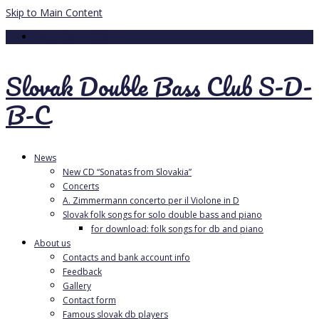
Skip to Main Content
Your Cart
-
0.00
€
Slovak Double Bass Club S-D-
B-C
News
New CD “Sonatas from Slovakia”
Concerts
A. Zimmermann concerto per il Violone in D
Slovak folk songs for solo double bass and piano
for download: folk songs for db and piano
About us
Contacts and bank account info
Feedback
Gallery
Contact form
Famous slovak db players