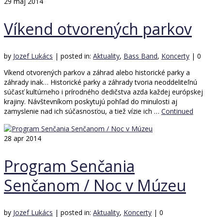
29
máj 2014
Víkend otvorených parkov
by
Jozef Lukács
|
posted in:
Aktuality
,
Bass Band
,
Koncerty
|
0
Víkend otvorených parkov a záhrad alebo historické parky a
záhrady inak… Historické parky a záhrady tvoria neoddeliteľnú
súčasť kultúrneho i prírodného dedičstva azda každej európskej
krajiny. Návštevníkom poskytujú pohľad do minulosti aj
zamyslenie nad ich súčasnosťou, a tiež vízie ich …
Continued
28
apr 2014
Program Senčania
Senčanom / Noc v Múzeu
by
Jozef Lukács
|
posted in:
Aktuality
,
Koncerty
|
0