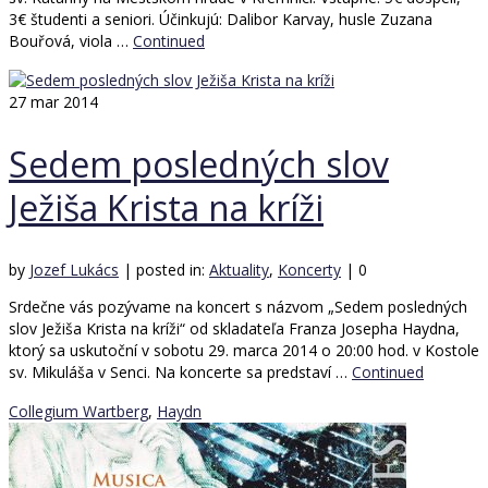
3€ študenti a seniori. Účinkujú: Dalibor Karvay, husle Zuzana
Bouřová, viola …
Continued
27
mar 2014
Sedem posledných slov
Ježiša Krista na kríži
by
Jozef Lukács
|
posted in:
Aktuality
,
Koncerty
|
0
Srdečne vás pozývame na koncert s názvom „Sedem posledných
slov Ježiša Krista na kríži“ od skladateľa Franza Josepha Haydna,
ktorý sa uskutoční v sobotu 29. marca 2014 o 20:00 hod. v Kostole
sv. Mikuláša v Senci. Na koncerte sa predstaví …
Continued
Collegium Wartberg
,
Haydn