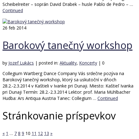
Scheibelreiter – soprán David Drabek – husle Pablo de Pedro – …
Continued
26
feb 2014
Barokový tanečný workshop
by
Jozef Lukács
|
posted in:
Aktuality
,
Koncerty
|
0
Collegium Wartberg Dance Company Vás srdečne pozýva na
Barokový tanečný workshop, ktorý sa uskutoční v dňoch
28.2.-2.3.2014 v Kaštieli v Ivanke pri Dunaji. Miesto: Kaštieľ Ivanka
pri Dunaji Termín: 28.2.-2.3.2014 Lektor: prof. Maria Mühlbacher
Hudba: Ars Antiqua Austria Tanec: Collegium …
Continued
Stránkovanie príspevkov
«
1
…
7
8
9
10
11
12
13
»