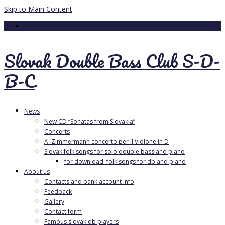
Skip to Main Content
Your Cart
-
0.00
€
Slovak Double Bass Club S-D-
B-C
News
New CD “Sonatas from Slovakia”
Concerts
A. Zimmermann concerto per il Violone in D
Slovak folk songs for solo double bass and piano
for download: folk songs for db and piano
About us
Contacts and bank account info
Feedback
Gallery
Contact form
Famous slovak db players