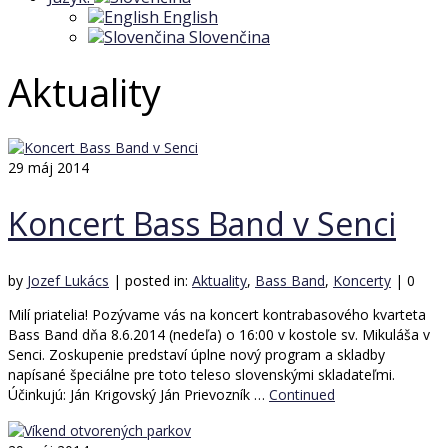
English
Slovenčina
Aktuality
29
máj 2014
Koncert Bass Band v Senci
by
Jozef Lukács
|
posted in:
Aktuality
,
Bass Band
,
Koncerty
|
0
Milí priatelia! Pozývame vás na koncert kontrabasového kvarteta
Bass Band dňa 8.6.2014 (nedeľa) o 16:00 v kostole sv. Mikuláša v
Senci. Zoskupenie predstaví úplne nový program a skladby
napísané špeciálne pre toto teleso slovenskými skladateľmi.
Účinkujú: Ján Krigovský Ján Prievozník …
Continued