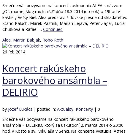
Srdečne vás pozývame na koncert zoskupenia ALEA s názvom
„Oj, mame, šlog mich ništ!“ dňa 18.3.2014 (utorok) o 19hod v
kaštiely Veľký Biel. Alea predstaví židovské piesne od skladateľov:
Stano Palúch, Marek Pastírik, Marián Lejava, Peter Zagar, Lucia
Chuťková a Rafael …
Continued
Alea
,
Martin Babjak
,
Robo Roth
26
feb 2014
Koncert rakúskeho
barokového ansámbla –
DELIRIO
by
Jozef Lukács
|
posted in:
Aktuality
,
Koncerty
|
0
Srdečne vás pozývame na koncert rakúskeho barokového
ansámbla – DELIRIO, ktorý sa uskutoční 2. marca 2014 o 20:00
hod. v Kostole sv. Mikuláša v Senci. Na koncerte vystúpia: Agnes