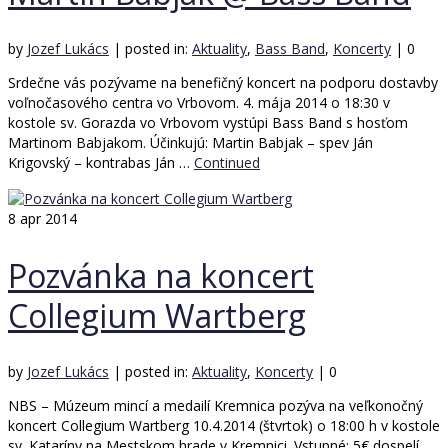
by
Jozef Lukács
|
posted in:
Aktuality
,
Bass Band
,
Koncerty
|
0
Srdečne vás pozývame na benefičný koncert na podporu dostavby
voľnočasového centra vo Vrbovom. 4. mája 2014 o 18:30 v
kostole sv. Gorazda vo Vrbovom vystúpi Bass Band s hosťom
Martinom Babjakom. Účinkujú: Martin Babjak – spev Ján
Krigovský – kontrabas Ján …
Continued
8
apr 2014
Pozvánka na koncert
Collegium Wartberg
by
Jozef Lukács
|
posted in:
Aktuality
,
Koncerty
|
0
NBS – Múzeum mincí a medailí Kremnica pozýva na veľkonočný
koncert Collegium Wartberg 10.4.2014 (štvrtok) o 18:00 h v kostole
sv. Kataríny na Mestskom hrade v Kremnici. Vstupné: 5€ dospelí,