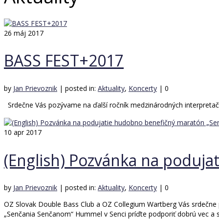
26
máj 2017
BASS FEST+2017
by
Jan Prievoznik
|
posted in:
Aktuality
,
Koncerty
|
0
Srdečne Vás pozývame na ďalší ročník medzinárodných interpret
10
apr 2017
(English) Pozvánka na poduj
by
Jan Prievoznik
|
posted in:
Aktuality
,
Koncerty
|
0
OZ Slovak Double Bass Club a OZ Collegium Wartberg Vás srdečne 
„Senčania Senčanom“ Hummel v Senci príďte podporiť dobrú vec a