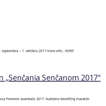
28. septembra – 1. októbra 2017 more info…HERE!
ón „Senčania Senčanom 2017“
usica Perennis Iuventutis 2017 -hudobno benefičný maratón