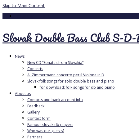
Skip to Main Content
Your Cart
-
0.00
€
Slovak Double Bass Club S-D
News
New CD “Sonatas from Slovakia”
Concerts
A. Zimmermann concerto per il Violone in D
Slovak folk songs for solo double bass and piano
for download: folk songs for db and piano
About us
Contacts and bank account info
Feedback
Gallery
Contact form
Famous slovak db players
Who was our guests?
Partners