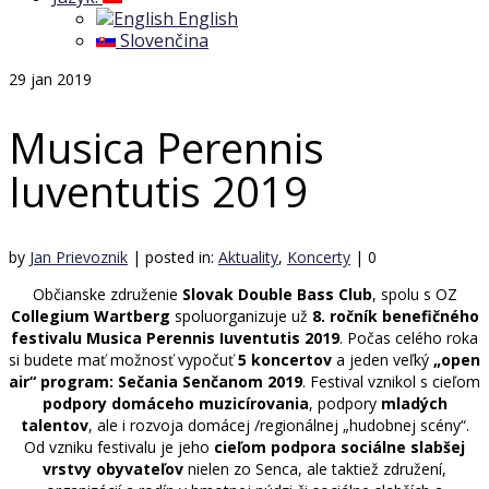
English
Slovenčina
29
jan 2019
Musica Perennis
Iuventutis 2019
by
Jan Prievoznik
|
posted in:
Aktuality
,
Koncerty
|
0
Občianske združenie
Slovak Double Bass Club
, spolu s OZ
Collegium Wartberg
spoluorganizuje už
8. ročník benefičného
festivalu Musica Perennis Iuventutis 2019
. Počas celého roka
si budete mať možnosť vypočuť
5 koncertov
a jeden veľký
„open
air“ program: Sečania Senčanom 2019
. Festival vznikol s cieľom
podpory domáceho muzicírovania
, podpory
mladých
talentov
, ale i rozvoja domácej /regionálnej „hudobnej scény“.
Od vzniku festivalu je jeho
cieľom podpora sociálne slabšej
vrstvy obyvateľov
nielen zo Senca, ale taktiež združení,