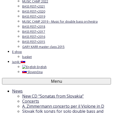
MUSIC CAMP 2022
BASS FEST+2021
BASS FEST+2020
BASS FEST+2019
MUSIC CAMP 2019 – Music for double bass orchestra
BASS FEST+2018
BASS FEST+2017
BASS FEST+2016
BASS FEST+2015
GARY KARR master class 2015
E-shop
basket
Jazyk:
English
Slovenčina
Menu
News
New CD “Sonatas from Slovakia”
Concerts
A. Zimmermann concerto per il Violone in D
Slovak folk songs for solo double bass and