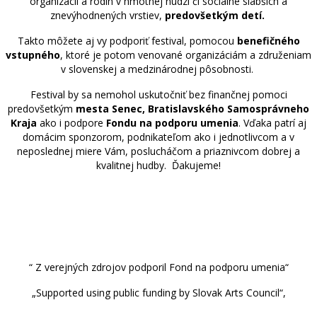
organizácií a rodín v hmotnej núdzi či sociálne slabších a
znevýhodnených vrstiev,
predovšetkým detí.
Takto môžete aj vy podporiť festival, pomocou
benefičného
vstupného
, ktoré je potom venované organizáciám a združeniam
v slovenskej a medzinárodnej pôsobnosti.
Festival by sa nemohol uskutočniť bez finančnej pomoci
predovšetkým
mesta Senec, Bratislavského Samosprávneho
Kraja
ako i podpore
Fondu na podporu umenia
. Vďaka patrí aj
domácim sponzorom, podnikateľom ako i jednotlivcom a v
neposlednej miere Vám, poslucháčom a priaznivcom dobrej a
kvalitnej hudby. Ďakujeme!
“ Z verejných zdrojov podporil Fond na podporu umenia“
„Supported using public funding by Slovak Arts Council“,