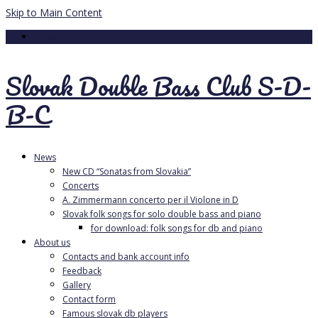
Skip to Main Content
Your Cart
-
0.00
€
Slovak Double Bass Club S-D-
B-C
News
New CD “Sonatas from Slovakia”
Concerts
A. Zimmermann concerto per il Violone in D
Slovak folk songs for solo double bass and piano
for download: folk songs for db and piano
About us
Contacts and bank account info
Feedback
Gallery
Contact form
Famous slovak db players