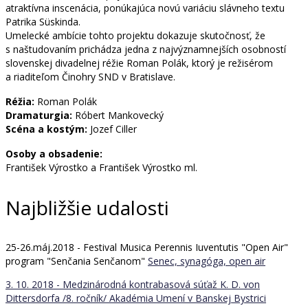
atraktívna inscenácia, ponúkajúca novú variáciu slávneho textu
Patrika Süskinda.
Umelecké ambície tohto projektu dokazuje skutočnosť, že
s naštudovaním prichádza jedna z najvýznamnejších osobností
slovenskej divadelnej réžie Roman Polák, ktorý je režisérom
a riaditeľom Činohry SND v Bratislave.
Réžia:
Roman Polák
Dramaturgia:
Róbert Mankovecký
Scéna a kostým:
Jozef Ciller
Osoby a obsadenie:
František Výrostko a František Výrostko ml.
Najbližšie udalosti
25-26.máj.2018 - Festival Musica Perennis Iuventutis "Open Air"
program "Senčania Senčanom"
Senec, synagóga, open air
3. 10. 2018 - Medzinárodná kontrabasová súťaž K. D. von
Dittersdorfa /8. ročník/
Akadémia Umení v Banskej Bystrici