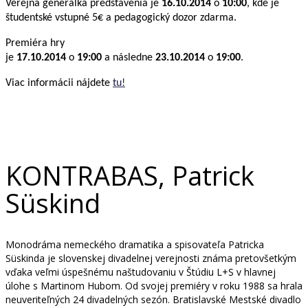
Verejná generálka predstavenia je
16.10.2014
o
10:00
, kde je
študentské vstupné 5€ a pedagogický dozor zdarma.
Premiéra hry
je
17.10.2014
o
19:00
a následne
23.10.2014
o
19:00
.
Viac informácii nájdete
tu!
KONTRABAS, Patrick
Süskind
Monodráma nemeckého dramatika a spisovateľa Patricka
Süskinda je slovenskej divadelnej verejnosti známa pretovšetkým
vďaka veľmi úspešnému naštudovaniu v Štúdiu L+S v hlavnej
úlohe s Martinom Hubom. Od svojej premiéry v roku 1988 sa hrala
neuveriteľných 24 divadelných sezón. Bratislavské Mestské divadlo