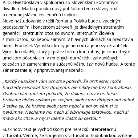
P. O. Hviezdoslava v spolupráci so Slovenským komorným
divadlom Martin ponúka nový pohľad na tento slávny text
a nemenej slávnu inscenačnú tradíciu.
Nové naštudovanie v réžii Romana Poláka bude divadelným
predstavením i koncertom zároveň. Je divadelným stretnutím
generácií, stretnutím otca so synom, stretnutím človeka
s minulosťou, so sebou samým. V hlavných úlohách sa predstavia
herec František Výrostko, ktorý je hercom a jeho syn František
Výrostko mladší, ktorý je práve hrá na kontrabas, je koncertným
umelcom pôsobiacim v mnohých domácich i zahraničných
telesách so zameraním na súčasnú vážnu tzv. novú hudbu. A tento
žáner zaznie aj v pripravovanej inscenácii.
„Každý muzikant vám ochotne potvrdí, že orchester môže
hocikedy existovať bez dirigenta, ale nikdy nie bez kontrabasu.
Osobne vám môžem potvrdiť, že dokonca my v orchestri
hrávame občas celkom po svojom, akoby tam dirigent ani nebol.
A stáva sa, že hráme akoby tam nebol a ani on sám si to
nevšimne. Necháme ho, nech si šibrinkuje taktovkou, nech si
máva ako chce, a my si ideme vlastnou cestou.“
Süskindov text je východiskom pre hereckú interpretačnú
virtuozitu. Veríme, že spojením s virtuozitou hudobníckou vznikne