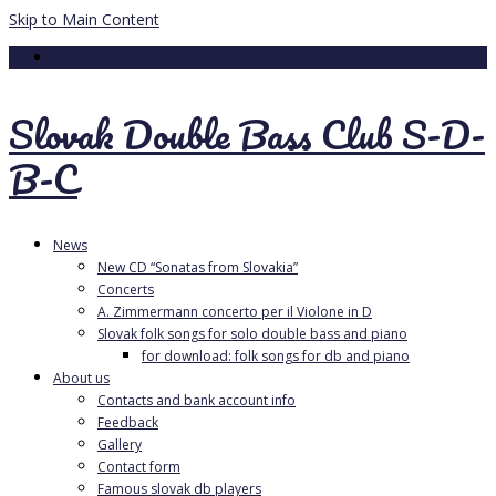
Skip to Main Content
Your Cart
-
0.00
€
Slovak Double Bass Club S-D-
B-C
News
New CD “Sonatas from Slovakia”
Concerts
A. Zimmermann concerto per il Violone in D
Slovak folk songs for solo double bass and piano
for download: folk songs for db and piano
About us
Contacts and bank account info
Feedback
Gallery
Contact form
Famous slovak db players