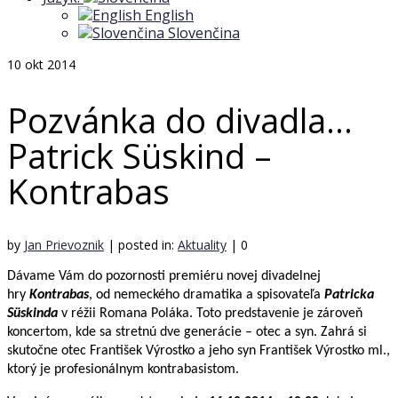
English
Slovenčina
10
okt 2014
Pozvánka do divadla…
Patrick Süskind –
Kontrabas
by
Jan Prievoznik
|
posted in:
Aktuality
|
0
Dávame Vám do pozornosti premiéru novej divadelnej
hry
Kontrabas
, od nemeckého dramatika a spisovateľa
Patricka
Süskinda
v réžii Romana Poláka. Toto predstavenie je zároveň
koncertom, kde sa stretnú dve generácie – otec a syn. Zahrá si
skutočne otec František Výrostko a jeho syn František Výrostko ml.,
ktorý je profesionálnym kontrabasistom.