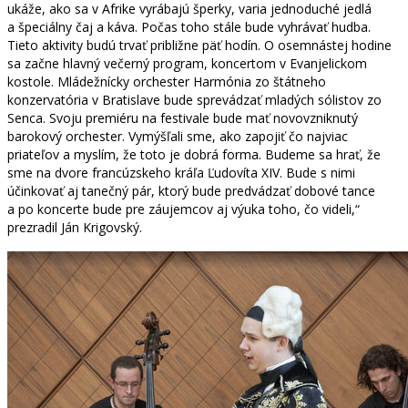
ukáže, ako sa v Afrike vyrábajú šperky, varia jednoduché jedlá
a špeciálny čaj a káva. Počas toho stále bude vyhrávať hudba.
Tieto aktivity budú trvať približne päť hodín. O osemnástej hodine
sa začne hlavný večerný program, koncertom v Evanjelickom
kostole. Mládežnícky orchester Harmónia zo štátneho
konzervatória v Bratislave bude sprevádzať mladých sólistov zo
Senca. Svoju premiéru na festivale bude mať novovzniknutý
barokový orchester. Vymýšľali sme, ako zapojiť čo najviac
priateľov a myslím, že toto je dobrá forma. Budeme sa hrať, že
sme na dvore francúzskeho kráľa Ľudovíta XIV. Bude s nimi
účinkovať aj tanečný pár, ktorý bude predvádzať dobové tance
a po koncerte bude pre záujemcov aj výuka toho, čo videli,“
prezradil Ján Krigovský.