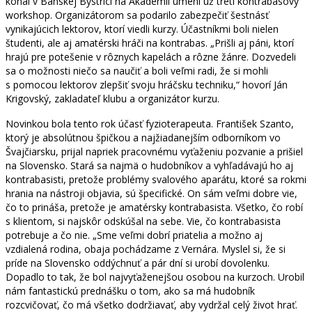
konal v Banskej Bystrici na Akadémii umení už tretí kontrabasový
workshop. Organizátorom sa podarilo zabezpečiť šestnásť
vynikajúcich lektorov, ktorí viedli kurzy. Účastníkmi boli nielen
študenti, ale aj amatérski hráči na kontrabas. „Prišli aj páni, ktorí
hrajú pre potešenie v rôznych kapelách a rôzne žánre. Dozvedeli
sa o možnosti niečo sa naučiť a boli veľmi radi, že si mohli
s pomocou lektorov zlepšiť svoju hráčsku techniku,“ hovorí Ján
Krigovský, zakladateľ klubu a organizátor kurzu.
Novinkou bola tento rok účasť fyzioterapeuta. František Szanto,
ktorý je absolútnou špičkou a najžiadanejším odborníkom vo
Švajčiarsku, prijal napriek pracovnému vyťaženiu pozvanie a prišiel
na Slovensko. Stará sa najmä o hudobníkov a vyhľadávajú ho aj
kontrabasisti, pretože problémy svalového aparátu, ktoré sa rokmi
hrania na nástroji objavia, sú špecifické. On sám veľmi dobre vie,
čo to prináša, pretože je amatérsky kontrabasista. Všetko, čo robí
s klientom, si najskôr odskúšal na sebe. Vie, čo kontrabasista
potrebuje a čo nie. „Sme veľmi dobrí priatelia a možno aj
vzdialená rodina, obaja pochádzame z Vernára. Myslel si, že si
príde na Slovensko oddýchnuť a pár dní si urobí dovolenku.
Dopadlo to tak, že bol najvyťaženejšou osobou na kurzoch. Urobil
nám fantastickú prednášku o tom, ako sa má hudobník
rozcvičovať, čo má všetko dodržiavať, aby vydržal celý život hrať.