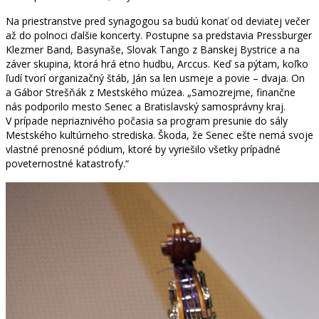
Na priestranstve pred synagogou sa budú konať od deviatej večer
až do polnoci ďalšie koncerty. Postupne sa predstavia Pressburger
Klezmer Band, Basynaše, Slovak Tango z Banskej Bystrice a na
záver skupina, ktorá hrá etno hudbu, Arccus. Keď sa pýtam, koľko
ľudí tvorí organizačný štáb, Ján sa len usmeje a povie – dvaja. On
a Gábor Strešňák z Mestského múzea. „Samozrejme, finančne
nás podporilo mesto Senec a Bratislavský samosprávny kraj.
V prípade nepriaznivého počasia sa program presunie do sály
Mestského kultúrneho strediska. Škoda, že Senec ešte nemá svoje
vlastné prenosné pódium, ktoré by vyriešilo všetky prípadné
poveternostné katastrofy.“