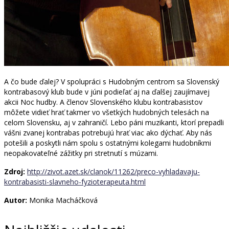
A čo bude ďalej? V spolupráci s Hudobným centrom sa Slovenský
kontrabasový klub bude v júni podieľať aj na ďalšej zaujímavej
akcii Noc hudby. A členov Slovenského klubu kontrabasistov
môžete vidieť hrať takmer vo všetkých hudobných telesách na
celom Slovensku, aj v zahraničí. Lebo páni muzikanti, ktorí prepadli
vášni zvanej kontrabas potrebujú hrať viac ako dýchať. Aby nás
potešili a poskytli nám spolu s ostatnými kolegami hudobníkmi
neopakovateľné zážitky pri stretnutí s múzami.
Zdroj:
http://zivot.azet.sk/clanok/11262/preco-vyhladavaju-
kontrabasisti-slavneho-fyzioterapeuta.html
Autor:
Monika Macháčková