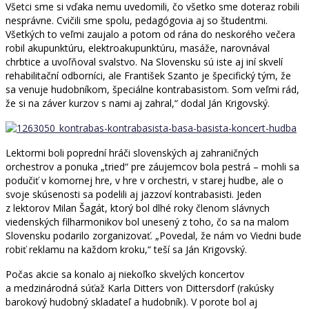
Všetci sme si vďaka nemu uvedomili, čo všetko sme doteraz robili
nesprávne. Cvičili sme spolu, pedagógovia aj so študentmi.
Všetkých to veľmi zaujalo a potom od rána do neskorého večera
robil akupunktúru, elektroakupunktúru, masáže, narovnával
chrbtice a uvoľňoval svalstvo. Na Slovensku sú iste aj iní skvelí
rehabilitační odborníci, ale František Szanto je špecifický tým, že
sa venuje hudobníkom, špeciálne kontrabasistom. Som veľmi rád,
že si na záver kurzov s nami aj zahral,“ dodal Ján Krigovský.
Lektormi boli poprední hráči slovenských aj zahraničných
orchestrov a ponuka „tried“ pre záujemcov bola pestrá – mohli sa
podučiť v komornej hre, v hre v orchestri, v starej hudbe, ale o
svoje skúsenosti sa podelili aj jazzoví kontrabasisti. Jeden
z lektorov Milan Šagát, ktorý bol dlhé roky členom slávnych
viedenských filharmonikov bol unesený z toho, čo sa na malom
Slovensku podarilo zorganizovať. „Povedal, že nám vo Viedni bude
robiť reklamu na každom kroku,“ teší sa Ján Krigovský.
Počas akcie sa konalo aj niekoľko skvelých koncertov
a medzinárodná súťaž Karla Ditters von Dittersdorf (rakúsky
barokový hudobný skladateľ a hudobník). V porote bol aj