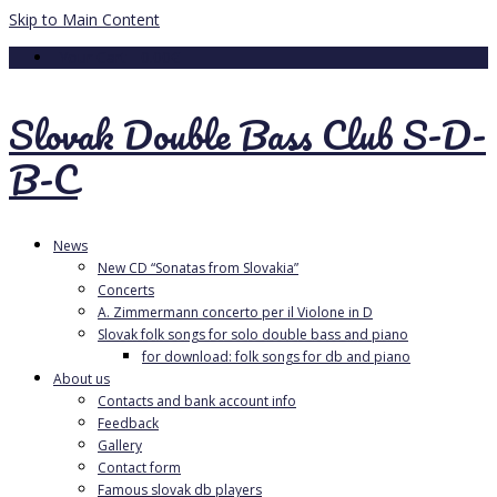
Skip to Main Content
Your Cart
-
0.00
€
Slovak Double Bass Club S-D-
B-C
News
New CD “Sonatas from Slovakia”
Concerts
A. Zimmermann concerto per il Violone in D
Slovak folk songs for solo double bass and piano
for download: folk songs for db and piano
About us
Contacts and bank account info
Feedback
Gallery
Contact form
Famous slovak db players