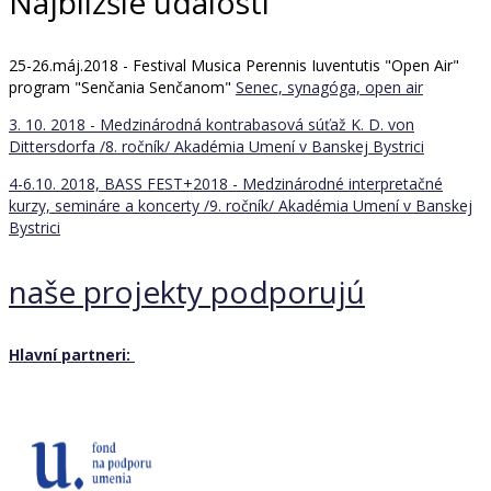
Najbližšie udalosti
25-26.máj.2018 - Festival Musica Perennis Iuventutis "Open Air"
program "Senčania Senčanom"
Senec, synagóga, open air
3. 10. 2018 - Medzinárodná kontrabasová súťaž K. D. von
Dittersdorfa /8. ročník/
Akadémia Umení v Banskej Bystrici
4-6.10. 2018, BASS FEST+2018 - Medzinárodné interpretačné
kurzy, semináre a koncerty /9. ročník/
Akadémia Umení v Banskej
Bystrici
naše projekty podporujú
Hlavní partneri: