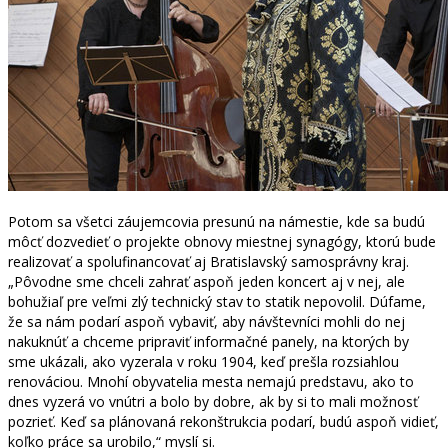
Potom sa všetci záujemcovia presunú na námestie, kde sa budú
môcť dozvedieť o projekte obnovy miestnej synagógy, ktorú bude
realizovať a spolufinancovať aj Bratislavský samosprávny kraj.
„Pôvodne sme chceli zahrať aspoň jeden koncert aj v nej, ale
bohužiaľ pre veľmi zlý technický stav to statik nepovolil. Dúfame,
že sa nám podarí aspoň vybaviť, aby návštevníci mohli do nej
nakuknúť a chceme pripraviť informačné panely, na ktorých by
sme ukázali, ako vyzerala v roku 1904, keď prešla rozsiahlou
renováciou. Mnohí obyvatelia mesta nemajú predstavu, ako to
dnes vyzerá vo vnútri a bolo by dobre, ak by si to mali možnosť
pozrieť. Keď sa plánovaná rekonštrukcia podarí, budú aspoň vidieť,
koľko práce sa urobilo,“ myslí si.