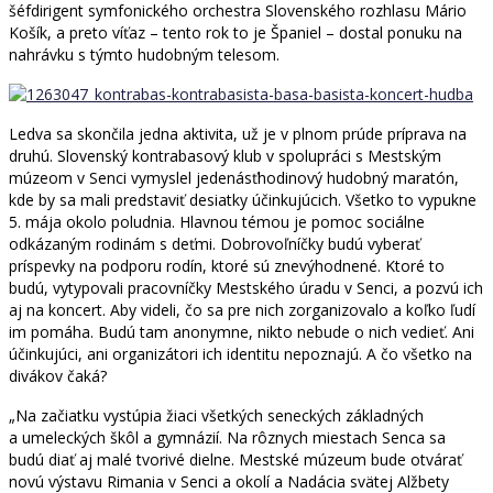
šéfdirigent symfonického orchestra Slovenského rozhlasu Mário
Košík, a preto víťaz – tento rok to je Španiel – dostal ponuku na
nahrávku s týmto hudobným telesom.
Ledva sa skončila jedna aktivita, už je v plnom prúde príprava na
druhú. Slovenský kontrabasový klub v spolupráci s Mestským
múzeom v Senci vymyslel jedenásťhodinový hudobný maratón,
kde by sa mali predstaviť desiatky účinkujúcich. Všetko to vypukne
5. mája okolo poludnia. Hlavnou témou je pomoc sociálne
odkázaným rodinám s deťmi. Dobrovoľníčky budú vyberať
príspevky na podporu rodín, ktoré sú znevýhodnené. Ktoré to
budú, vytypovali pracovníčky Mestského úradu v Senci, a pozvú ich
aj na koncert. Aby videli, čo sa pre nich zorganizovalo a koľko ľudí
im pomáha. Budú tam anonymne, nikto nebude o nich vedieť. Ani
účinkujúci, ani organizátori ich identitu nepoznajú. A čo všetko na
divákov čaká?
„Na začiatku vystúpia žiaci všetkých seneckých základných
a umeleckých škôl a gymnázií. Na rôznych miestach Senca sa
budú diať aj malé tvorivé dielne. Mestské múzeum bude otvárať
novú výstavu Rimania v Senci a okolí a Nadácia svätej Alžbety